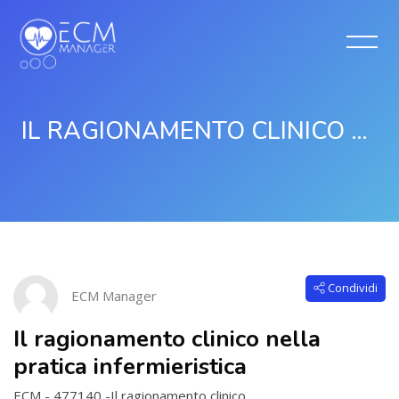
IL RAGIONAMENTO CLINICO NELLA PRATICA INFERMIERISTICA
Vai al contenuto principale
Salta [Cocoon] Course Intro
Condividi
ECM Manager
Il ragionamento clinico nella
pratica infermieristica
ECM - 477140 -Il ragionamento clinico