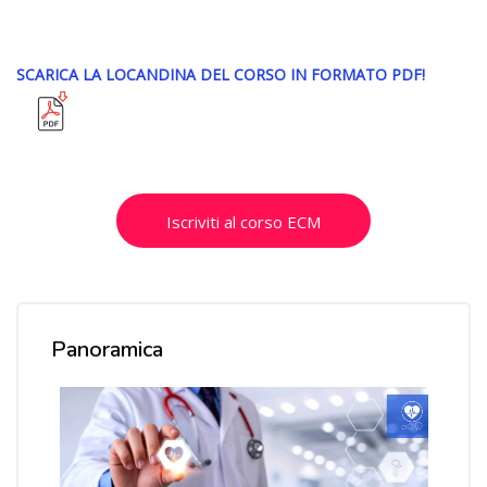
Salta [Cocoon] Custom HTML
SCARICA LA LOCANDINA DEL CORSO IN FORMATO PDF!
Salta [Cocoon] Custom HTML
Iscriviti al corso ECM
Salta [Cocoon] Course Overview
Panoramica