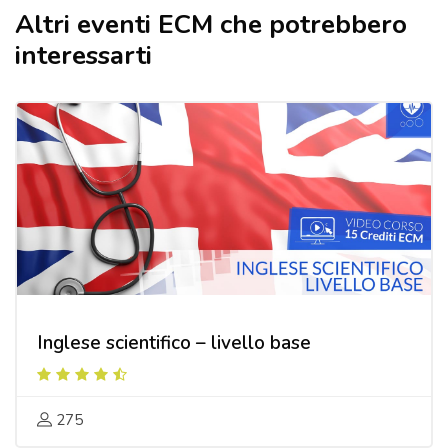
Altri eventi ECM che potrebbero
Salta [Cocoon] Related courses
interessarti
Inglese scientifico – livello base
275