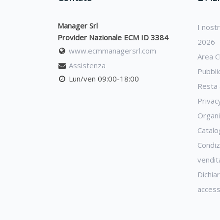
Manager Srl
I nost
Provider Nazionale ECM ID 3384
2026
www.ecmmanagersrl.com
Area Cl
Assistenza
Pubbli
Lun/ven 09:00-18:00
Resta 
Privac
Organ
Catal
Condizi
vendit
Dichia
accessi