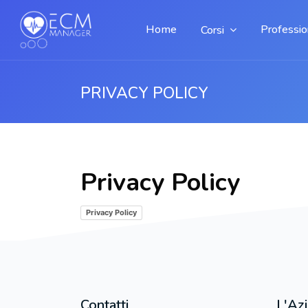
Home
Profession
Corsi
PRIVACY POLICY
Vai al contenuto principale
Privacy Policy
Privacy Policy
Contatti
L'Az