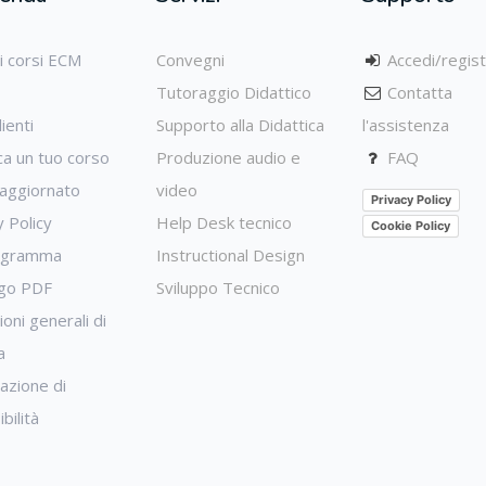
ri corsi ECM
Convegni
Accedi/regist
Tutoraggio Didattico
Contatta
ienti
Supporto alla Didattica
l'assistenza
ca un tuo corso
Produzione audio e
FAQ
aggiornato
video
Privacy Policy
y Policy
Help Desk tecnico
Cookie Policy
igramma
Instructional Design
ogo PDF
Sviluppo Tecnico
oni generali di
a
razione di
bilità