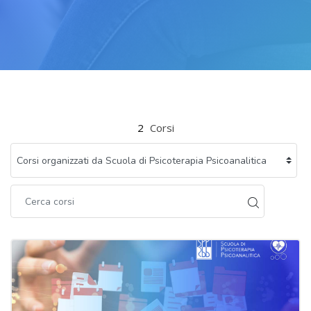
Vai al contenuto principale
2
Corsi