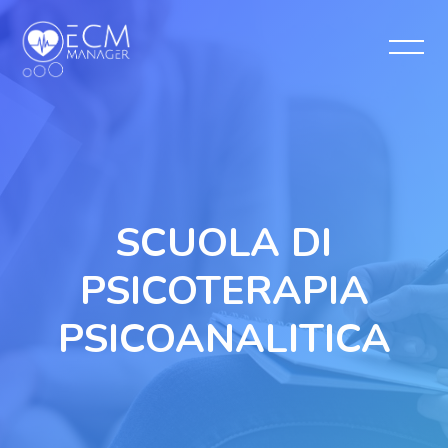
Salta [Cocoon] Slider style 1
SCUOLA DI
PSICOTERAPIA
PSICOANALITICA