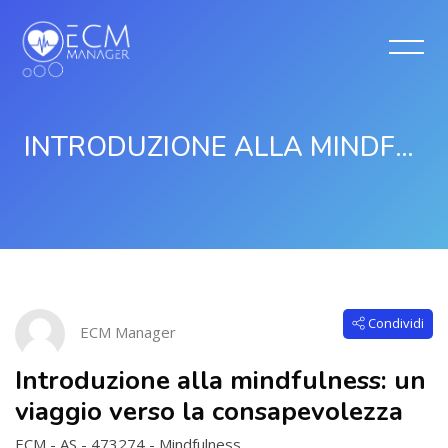
INTRODUZIONE ALLA MINDFULNESS: UN VIAGGIO VERSO LA CONSAPEVOLEZZA
Vai al contenuto principale
Salta [Cocoon] Course Intro
Condividi
ECM Manager
Introduzione alla mindfulness: un
viaggio verso la consapevolezza
ECM - AS - 473274 - Mindfulness