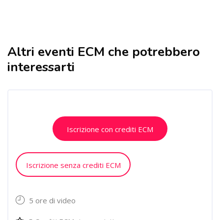
Altri eventi ECM che potrebbero
Salta [Cocoon] Related courses
interessarti
Salta [Cocoon] Course Enrolment Custom
Iscrizione con crediti ECM
Iscrizione senza crediti ECM
5 ore di video