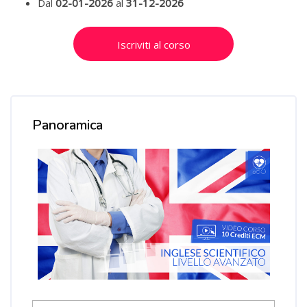
Dal
02-01-2026
al
31-12-2026
Salta [Cocoon] Custom HTML
Iscriviti al corso
Salta [Cocoon] Course Overview
Panoramica