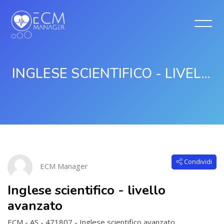
INGLESE SCIENTIFICO - LIVELLO AVANZATO
Vai al contenuto principale
Salta [Cocoon] Course Intro
Condividi
ECM Manager
Inglese scientifico - livello
avanzato
ECM - AS - 471807 - Inglese scientifico avanzato