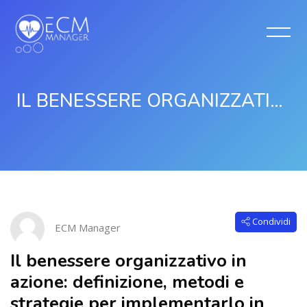
IL BENESSERE ORGANIZZATIVO IN AZIONE: DEFINIZIONE, METODI E STRATEGIE PER IMPLEMENTARLO IN ORGANIZZAZIONE
Vai al contenuto principale
Salta [Cocoon] Course Intro
Condividi
ECM Manager
Il benessere organizzativo in
azione: definizione, metodi e
strategie per implementarlo in