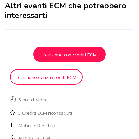
Altri eventi ECM che potrebbero
Salta [Cocoon] Related courses
interessarti
Salta [Cocoon] Course Enrolment Custom
Iscrizione con crediti ECM
Iscrizione senza crediti ECM
5 ore di video
5 Crediti ECM riconosciuti
Mobile / Desktop
Attestato ECM