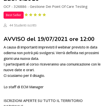
OCF - 326886 - Gestione Dei Point Of Care Testing
Best Seller
44 Studenti iscritti
Salta [Cocoon] Custom HTML
AVVISO del 19/07/2021 ore 12:00
A causa di importanti imprevisti il webinar previsto in data
odierna non potrà più svolgersi. Verrà definita nei prossimi
giorni una nuova data.
I partecipanti al corso riceveranno una comunicazione con le
nuove date e orari.
Ci scusiamo per il disagio.
Lo staff di ECM Manager
ISCRIZIONI APERTE SU TUTTO IL TERRITORIO