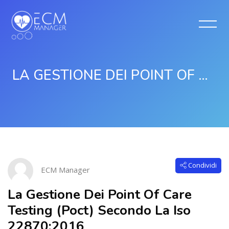
LA GESTIONE DEI POINT OF CARE TESTING (POCT) SECONDO LA ISO 22870:2016
Vai al contenuto principale
Salta [Cocoon] Course Intro
Condividi
ECM Manager
La Gestione Dei Point Of Care
Testing (Poct) Secondo La Iso
22870:2016