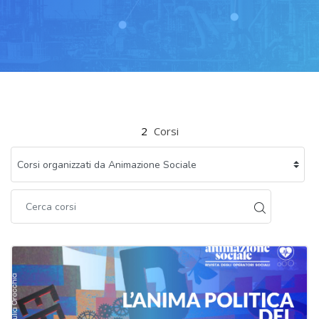
Vai al contenuto principale
2
Corsi