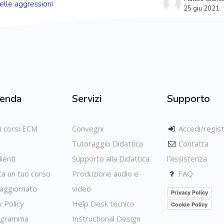
lle aggressioni
25 giu 2021
ienda
Servizi
Supporto
ri corsi ECM
Convegni
Accedi/regist
Tutoraggio Didattico
Contatta
ienti
Supporto alla Didattica
l'assistenza
ca un tuo corso
Produzione audio e
FAQ
aggiornato
video
Privacy Policy
y Policy
Help Desk tecnico
Cookie Policy
igramma
Instructional Design