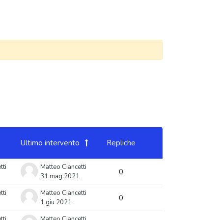
Ultimo intervento
Repliche
Azioni
tti
Matteo Ciancetti
0
31 mag 2021
tti
Matteo Ciancetti
0
1 giu 2021
tti
Matteo Ciancetti