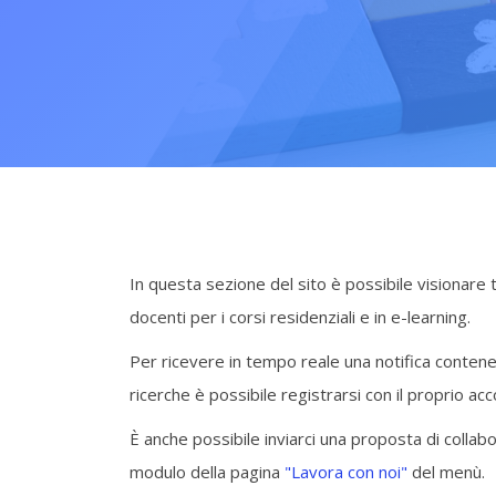
Vai al contenuto principale
Salta [Cocoon] About (Text with Image)
In questa sezione del sito è possibile visionare 
docenti per i corsi residenziali e in e-learning.
Per ricevere in tempo reale una notifica contene
ricerche è possibile registrarsi con il proprio acc
È anche possibile inviarci una proposta di colla
modulo della pagina
"Lavora con noi"
del menù.