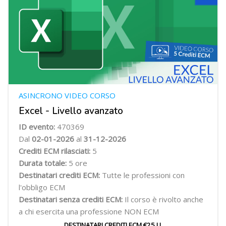
ASINCRONO VIDEO CORSO
Excel - Livello avanzato
ID evento:
470369
Dal
02-01-2026
al
31-12-2026
Crediti ECM rilasciati:
5
Durata totale:
5 ore
Destinatari crediti ECM:
Tutte le professioni con
l'obbligo ECM
Destinatari senza crediti ECM:
Il corso è rivolto anche
a chi esercita una professione NON ECM
DESTINATARI CREDITI ECM €25 I.I.