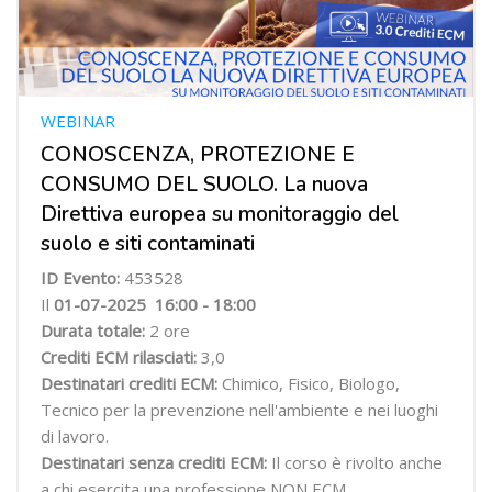
WEBINAR
CONOSCENZA, PROTEZIONE E
CONSUMO DEL SUOLO. La nuova
Direttiva europea su monitoraggio del
suolo e siti contaminati
ID Evento:
453528
Il
01-07-2025
16:00 - 18:00
Durata totale:
2 ore
Crediti ECM rilasciati:
3,0
Destinatari crediti ECM:
Chimico, Fisico, Biologo,
Tecnico per la prevenzione nell'ambiente e nei luoghi
di lavoro.
Destinatari senza crediti ECM:
Il corso è rivolto anche
a chi esercita una professione NON ECM.