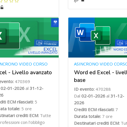
INCRONO VIDEO CORSO
ASINCRONO VIDEO CORS
cel - Livello avanzato
Word ed Excel - livel
base
evento:
470369
l
02-01-2026
al
31-12-
ID evento:
470288
26
Dal
02-01-2026
al
31-12-
diti ECM rilasciati:
5
2026
ata totale:
5 ore
Crediti ECM rilasciati:
7
tinatari crediti ECM:
Tutte
Durata totale:
7 ore
professioni con l'obbligo
Destinatari crediti ECM:
Tu