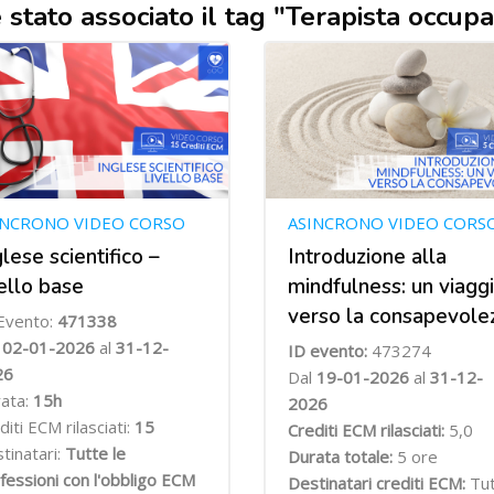
i è stato associato il tag "Terapista occup
INCRONO VIDEO CORSO
ASINCRONO VIDEO CORS
glese scientifico –
Introduzione alla
vello base
mindfulness: un viagg
verso la consapevole
Evento:
471338
l
02-01-2026
al
31-12-
ID evento:
473274
26
Dal
19-01-2026
al
31-12-
ata:
15h
2026
diti ECM rilasciati:
15
Crediti ECM rilasciati:
5,0
tinatari:
Tutte le
Durata totale:
5 ore
fessioni con l'obbligo ECM
Destinatari crediti ECM:
Tu