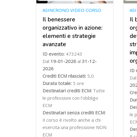
ASINCRONO VIDEO CORSO
AS
Il benessere
Il
organizzativo in azione:
or
elementi e strategie
de
avanzate
st
im
ID evento:
473243
or
Dal
19-01-2026
al
31-12-
2026
ID 
Crediti ECM rilasciati:
5,0
Da
Durata totale:
5 ore
20
Destinatari crediti ECM:
Tutte
Cre
le professioni con l'obbligo
Dur
ECM
Des
Destinatari senza crediti ECM:
le 
Il corso è rivolto anche a chi
EC
esercita una professione NON
Des
ECM
Il 