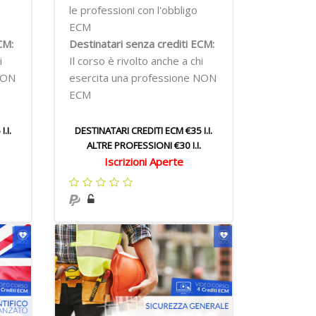
le professioni con l'obbligo
ECM
CM:
Destinatari senza crediti ECM:
i
Il corso è rivolto anche a chi
NON
esercita una professione NON
ECM
.I.
DESTINATARI CREDITI ECM €35 I.I.
ALTRE PROFESSIONI €30 I.I.
Iscrizioni Aperte