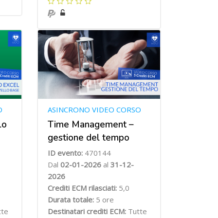
O
ASINCRONO VIDEO CORSO
lo
Time Management –
gestione del tempo
ID evento:
470144
Dal
02-01-2026
al
31-12-
2026
Crediti ECM rilasciati:
5,0
Durata totale:
5 ore
tte
Destinatari crediti ECM:
Tutte