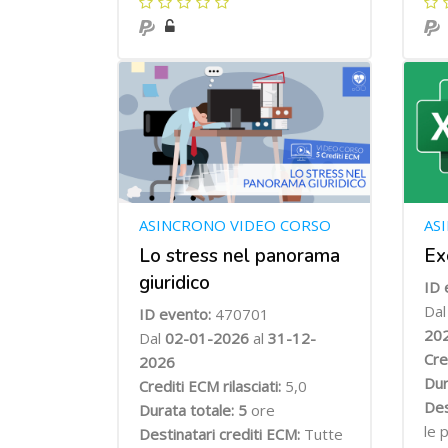
ASINCRONO VIDEO CORSO
AS
Lo stress nel panorama
Ex
giuridico
ID 
Da
ID evento:
470701
20
Dal
02-01-2026
al
31-12-
Cre
2026
Dur
Crediti ECM rilasciati:
5,0
Des
Durata totale: 5
ore
le 
Destinatari crediti ECM:
Tutte