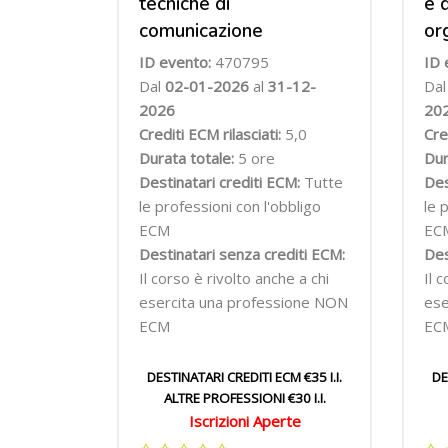
tecniche di
e 
comunicazione
or
ID evento:
470795
ID 
Dal
02-01-2026
al
31-12-
Da
2026
20
Crediti ECM rilasciati:
5,0
Cre
Durata totale:
5 ore
Dur
Destinatari crediti ECM:
Tutte
Des
le professioni con l'obbligo
le 
ECM
EC
Destinatari senza crediti ECM:
Des
Il corso è rivolto anche a chi
Il 
esercita una professione NON
ese
ECM
EC
DESTINATARI CREDITI ECM €35 I.I.
DE
ALTRE PROFESSIONI €30 I.I.
Iscrizioni Aperte