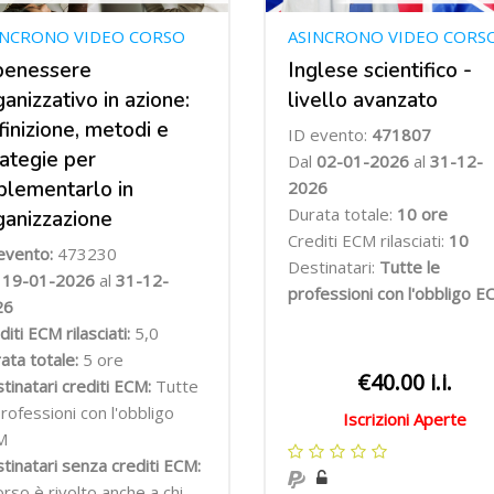
INCRONO VIDEO CORSO
ASINCRONO VIDEO CORS
 benessere
Inglese scientifico -
ganizzativo in azione:
livello avanzato
finizione, metodi e
ID evento:
471807
rategie per
Dal
02-01-2026
al
31-12-
plementarlo in
2026
Durata totale:
10 ore
ganizzazione
Crediti ECM rilasciati:
10
evento:
473230
Destinatari:
Tutte le
l
19-01-2026
al
31-12-
professioni con l'obbligo 
26
diti ECM rilasciati:
5,0
ata totale:
5 ore
€40.00 i.i.
tinatari crediti ECM:
Tutte
professioni con l'obbligo
Iscrizioni Aperte
M
tinatari senza crediti ECM:
corso è rivolto anche a chi