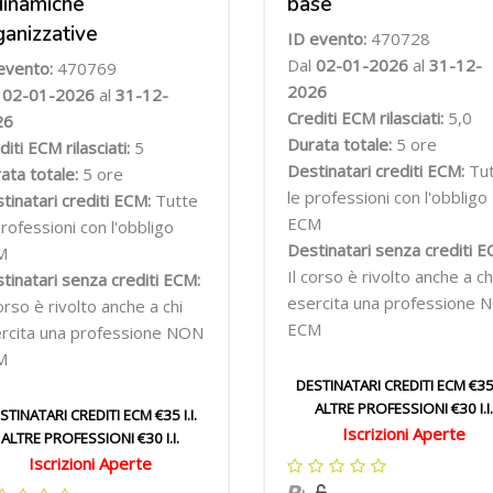
dinamiche
base
ganizzative
ID evento:
470728
Dal
02-01-2026
al
31-12-
evento:
470769
2026
l
02-01-2026
al
31-12-
Crediti ECM rilasciati:
5,0
26
Durata totale:
5 ore
diti ECM rilasciati:
5
Destinatari crediti ECM:
Tu
ata totale:
5 ore
le professioni con l'obbligo
tinatari crediti ECM:
Tutte
ECM
professioni con l'obbligo
Destinatari senza crediti E
M
Il corso è rivolto anche a ch
tinatari senza crediti ECM:
esercita una professione 
corso è rivolto anche a chi
ECM
rcita una professione NON
M
DESTINATARI CREDITI ECM €35 I
ALTRE PROFESSIONI €30 I.I.
STINATARI CREDITI ECM €35 I.I.
Iscrizioni Aperte
ALTRE PROFESSIONI €30 I.I.
Iscrizioni Aperte