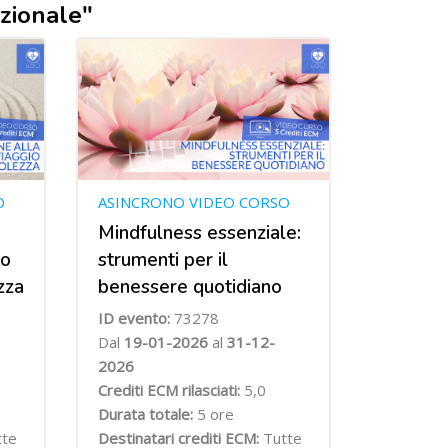
azionale"
O
ASINCRONO VIDEO CORSO
Mindfulness essenziale:
io
strumenti per il
zza
benessere quotidiano
ID evento:
73278
Dal
19-01-2026
al
31-12-
2026
Crediti ECM rilasciati:
5,0
Durata totale:
5 ore
tte
Destinatari crediti ECM:
Tutte