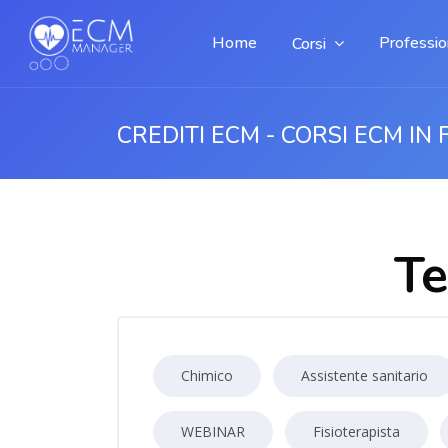
Home
Profession
Corsi
CREDITI ECM - CORSI ECM IN 
Vai al contenuto principale
Te
Chimico
Assistente sanitario
WEBINAR
Fisioterapista