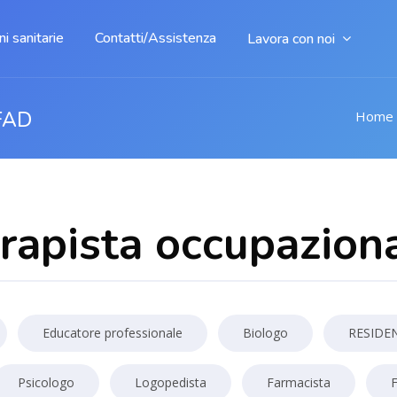
i sanitarie
Contatti/Assistenza
Lavora con noi
FAD
Home
rapista occupazion
Educatore professionale
Biologo
RESIDE
Psicologo
Logopedista
Farmacista
F