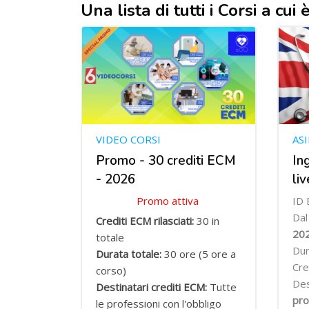
Una lista di tutti i Corsi a cu
VIDEO CORSI
AS
Promo - 30 crediti ECM
In
- 2026
li
Promo attiva
ID 
Da
Crediti ECM rilasciati:
30 in
20
totale
Dur
Durata totale:
30 ore (5 ore a
Cre
corso)
Des
Destinatari crediti ECM:
Tutte
pro
le professioni con l'obbligo