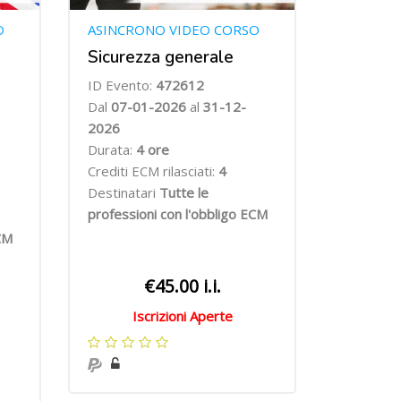
O
ASINCRONO VIDEO CORSO
Sicurezza generale
ID Evento:
472612
Dal
07
-01-2026
al
31-12-
2026
Durata:
4
ore
Crediti ECM rilasciati:
4
Destinatari
Tutte le
professioni con l'obbligo ECM
ECM
€45.00 i.i.
Iscrizioni Aperte