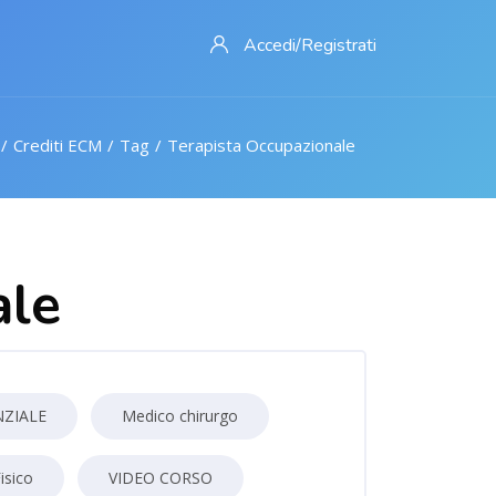
Accedi/Registrati
Crediti ECM
Tag
Terapista Occupazionale
ale
NZIALE
Medico chirurgo
isico
VIDEO CORSO