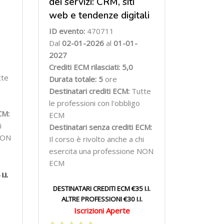
dei servizi: CRM, siti
web e tendenze digitali
ID evento:
470711
Dal
02
-01-2026
al
01-01-
2027
Crediti ECM rilasciati: 5,0
tte
Durata totale: 5
ore
Destinatari crediti ECM:
Tutte
le professioni con l'obbligo
CM:
ECM
i
Destinatari senza crediti ECM:
NON
Il corso è rivolto anche a chi
esercita una professione NON
ECM
.I.
DESTINATARI CREDITI ECM €35 I.I.
ALTRE PROFESSIONI €30 I.I.
Iscrizioni Aperte