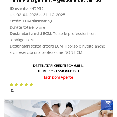
Time Management – gestione del tempo
ID evento:
447957
Dal
02-04-2025
al
31-12-2025
Crediti ECM rilasciati:
5,0
Durata totale:
5 ore
Destinatari crediti ECM:
Tutte le professioni con
l'obbligo ECM
Destinatari senza crediti ECM:
Il corso è rivolto anche
a chi esercita una professione NON ECM
DESTINATARI CREDITI ECM €35 I.I.
ALTRE PROFESSIONI €30 I.I.
Iscrizioni Aperte