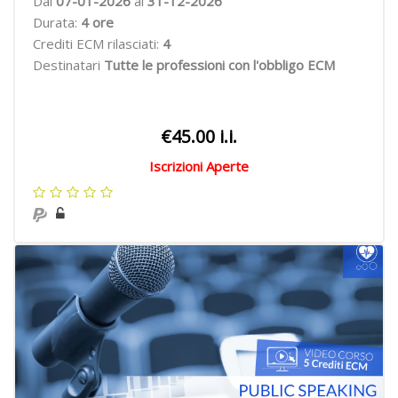
Dal
07
-01-2026
al
31-12-2026
Durata:
4
ore
Crediti ECM rilasciati:
4
Destinatari
Tutte le professioni con l'obbligo ECM
€45.00 i.i.
Iscrizioni Aperte