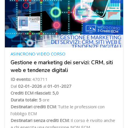
ASINCRONO VIDEO CORSO
Gestione e marketing dei servizi: CRM, siti
web e tendenze digitali
ID evento:
470711
Dal
02
-01-2026
al
01-01-2027
Crediti ECM rilasciati: 5,0
Durata totale: 5
ore
Destinatari crediti ECM:
Tutte le professioni con
l'obbligo ECM
Destinatari senza crediti ECM:
Il corso è rivolto anche
a chi esercita una professione NON ECM