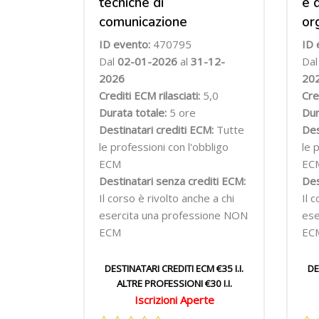
tecniche di
e 
comunicazione
or
ID evento:
470795
ID 
Dal
02-01-2026
al
31-12-
Da
2026
20
Crediti ECM rilasciati:
5,0
Cre
Durata totale:
5 ore
Dur
Destinatari crediti ECM:
Tutte
Des
le professioni con l'obbligo
le 
ECM
EC
Destinatari senza crediti ECM:
Des
Il corso è rivolto anche a chi
Il 
esercita una professione NON
ese
ECM
EC
DESTINATARI CREDITI ECM €35 I.I.
DE
ALTRE PROFESSIONI €30 I.I.
Iscrizioni Aperte