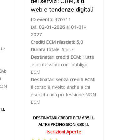
dei servizi: CRM, siti
web e tendenze digitali
ID evento:
470711
Dal
02
-01-2026
al
01-01-
2027
Crediti ECM rilasciati: 5,0
tte
Durata totale: 5
ore
Destinatari crediti ECM:
Tutte
le professioni con l'obbligo
CM:
ECM
i
Destinatari senza crediti ECM:
NON
Il corso è rivolto anche a chi
esercita una professione NON
ECM
.I.
DESTINATARI CREDITI ECM €35 I.I.
ALTRE PROFESSIONI €30 I.I.
Iscrizioni Aperte