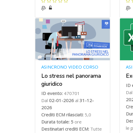
ASINCRONO VIDEO CORSO
AS
Lo stress nel panorama
Ex
giuridico
ID 
Da
ID evento:
470701
20
Dal
02-01-2026
al
31-12-
Cre
2026
Dur
Crediti ECM rilasciati:
5,0
Des
Durata totale: 5
ore
le 
Destinatari crediti ECM:
Tutte