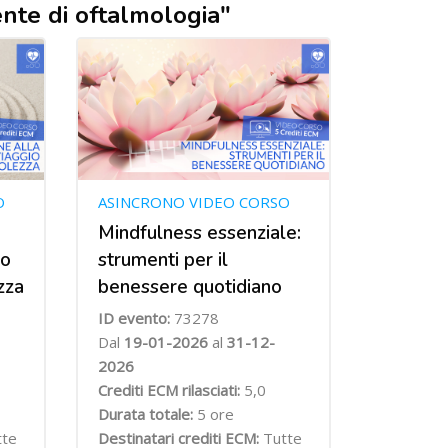
stente di oftalmologia"
O
ASINCRONO VIDEO CORSO
Mindfulness essenziale:
io
strumenti per il
zza
benessere quotidiano
ID evento:
73278
Dal
19-01-2026
al
31-12-
2026
Crediti ECM rilasciati:
5,0
Durata totale:
5 ore
tte
Destinatari crediti ECM:
Tutte