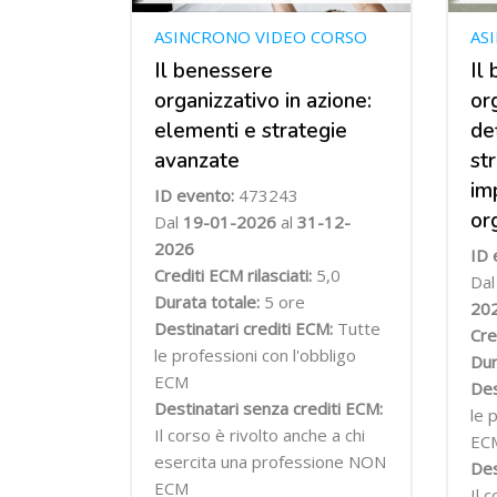
ASINCRONO VIDEO CORSO
AS
Il benessere
Il
organizzativo in azione:
or
elementi e strategie
de
avanzate
st
im
ID evento:
473243
or
Dal
19-01-2026
al
31-12-
2026
ID 
Crediti ECM rilasciati:
5,0
Da
Durata totale:
5 ore
20
Destinatari crediti ECM:
Tutte
Cre
le professioni con l'obbligo
Dur
ECM
Des
Destinatari senza crediti ECM:
le 
Il corso è rivolto anche a chi
EC
esercita una professione NON
Des
ECM
Il 