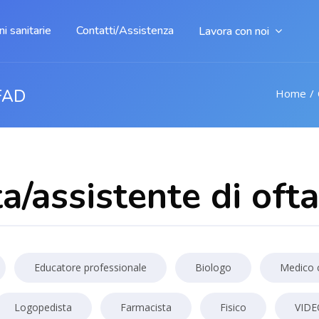
i sanitarie
Contatti/Assistenza
Lavora con noi
FAD
Home
ta/assistente di oft
Educatore professionale
Biologo
Medico 
Logopedista
Farmacista
Fisico
VID