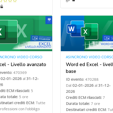
INCRONO VIDEO CORSO
ASINCRONO VIDEO CORS
cel - Livello avanzato
Word ed Excel - livel
base
evento:
470369
l
02-01-2026
al
31-12-
ID evento:
470288
26
Dal
02-01-2026
al
31-12-
diti ECM rilasciati:
5
2026
ata totale:
5 ore
Crediti ECM rilasciati:
7
tinatari crediti ECM:
Tutte
Durata totale:
7 ore
professioni con l'obbligo
Destinatari crediti ECM:
Tu