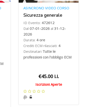
O
ASINCRONO VIDEO CORSO
Sicurezza generale
ID Evento:
472612
Dal
07
-01-2026
al
31-12-
2026
Durata:
4
ore
Crediti ECM rilasciati:
4
Destinatari
Tutte le
professioni con l'obbligo ECM
ECM
€45.00 i.i.
Iscrizioni Aperte