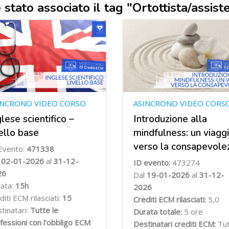
i è stato associato il tag "Ortottista/assi
INCRONO VIDEO CORSO
ASINCRONO VIDEO CORS
glese scientifico –
Introduzione alla
vello base
mindfulness: un viagg
verso la consapevole
Evento:
471338
l
02-01-2026
al
31-12-
ID evento:
473274
26
Dal
19-01-2026
al
31-12-
ata:
15h
2026
diti ECM rilasciati:
15
Crediti ECM rilasciati:
5,0
tinatari:
Tutte le
Durata totale:
5 ore
fessioni con l'obbligo ECM
Destinatari crediti ECM:
Tu