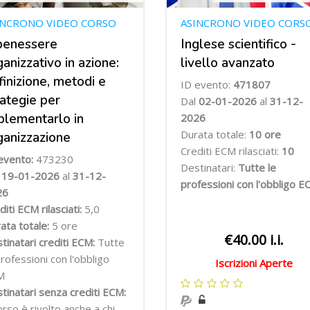
INCRONO VIDEO CORSO
ASINCRONO VIDEO CORS
 benessere
Inglese scientifico -
ganizzativo in azione:
livello avanzato
finizione, metodi e
ID evento:
471807
rategie per
Dal
02-01-2026
al
31-12-
plementarlo in
2026
Durata totale:
10 ore
ganizzazione
Crediti ECM rilasciati:
10
evento:
473230
Destinatari:
Tutte le
l
19-01-2026
al
31-12-
professioni con l'obbligo 
26
diti ECM rilasciati:
5,0
ata totale:
5 ore
€40.00 i.i.
tinatari crediti ECM:
Tutte
professioni con l'obbligo
Iscrizioni Aperte
M
tinatari senza crediti ECM:
corso è rivolto anche a chi