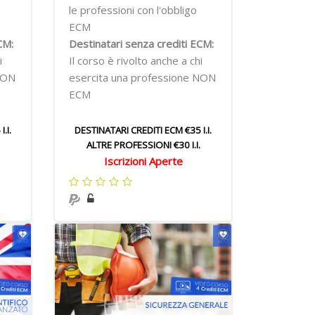
le professioni con l'obbligo
ECM
CM:
Destinatari senza crediti ECM:
i
Il corso è rivolto anche a chi
NON
esercita una professione NON
ECM
.I.
DESTINATARI CREDITI ECM €35 I.I.
ALTRE PROFESSIONI €30 I.I.
Iscrizioni Aperte