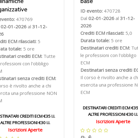
dinamiche
base
ganizzative
ID evento:
470728
Dal
02-01-2026
al
31-12-
evento:
470769
2026
l
02-01-2026
al
31-12-
Crediti ECM rilasciati:
5,0
26
Durata totale:
5 ore
diti ECM rilasciati:
5
Destinatari crediti ECM:
Tu
ata totale:
5 ore
le professioni con l'obbligo
tinatari crediti ECM:
Tutte
ECM
professioni con l'obbligo
Destinatari senza crediti E
M
Il corso è rivolto anche a ch
tinatari senza crediti ECM:
esercita una professione 
corso è rivolto anche a chi
ECM
rcita una professione NON
M
DESTINATARI CREDITI ECM €35 I
ALTRE PROFESSIONI €30 I.I.
STINATARI CREDITI ECM €35 I.I.
Iscrizioni Aperte
ALTRE PROFESSIONI €30 I.I.
Iscrizioni Aperte