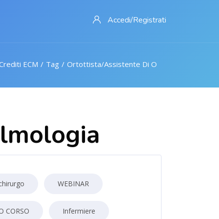
Accedi/Registrati
Crediti ECM
Tag
Ortottista/assistente Di Oftalmologia
almologia
chirurgo
WEBINAR
EO CORSO
Infermiere