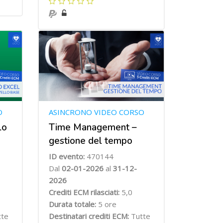
O
ASINCRONO VIDEO CORSO
lo
Time Management –
gestione del tempo
ID evento:
470144
Dal
02-01-2026
al
31-12-
2026
Crediti ECM rilasciati:
5,0
Durata totale:
5 ore
tte
Destinatari crediti ECM:
Tutte