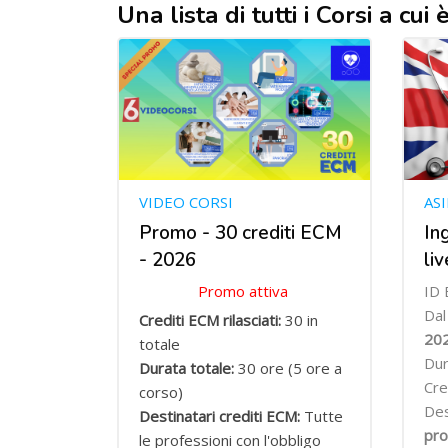
Una lista di tutti i Corsi a cu
VIDEO CORSI
AS
Promo - 30 crediti ECM
In
- 2026
li
Promo attiva
ID 
Da
Crediti ECM rilasciati:
30 in
20
totale
Dur
Durata totale:
30 ore (5 ore a
Cre
corso)
Des
Destinatari crediti ECM:
Tutte
pro
le professioni con l'obbligo