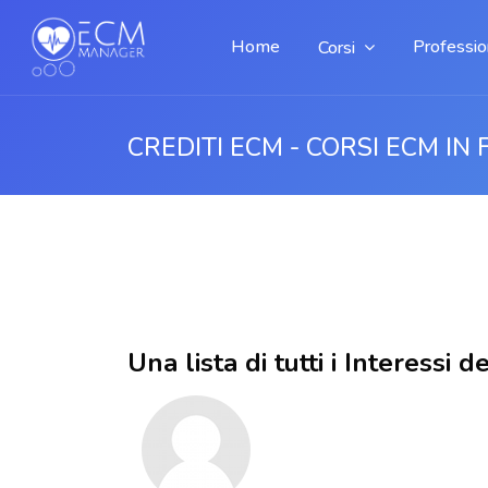
Home
Profession
Corsi
CREDITI ECM - CORSI ECM IN 
Vai al contenuto principale
Una lista di tutti i Interessi 